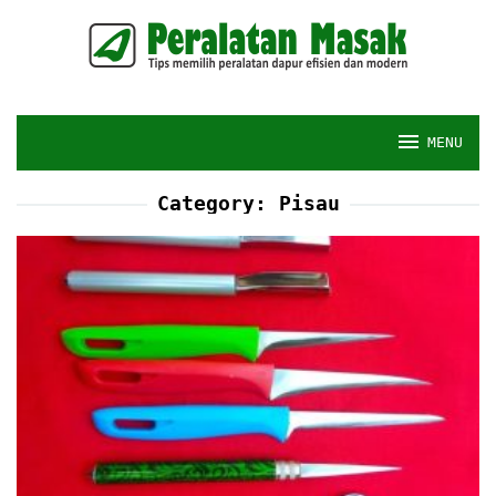
Skip
to
content
MENU
Category:
Pisau